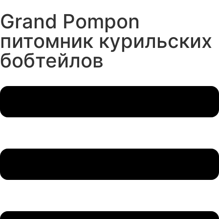
Grand Pompon
питомник курильских
бобтейлов